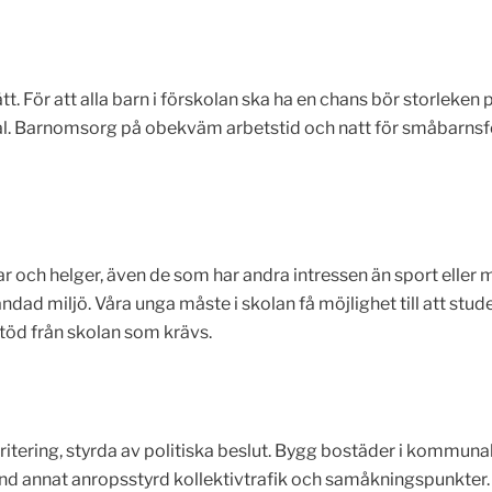
. För att alla barn i förskolan ska ha en chans bör storleken 
al. Barnomsorg på obekväm arbetstid och natt för småbarnsförä
 och helger, även de som har andra intressen än sport eller mu
dad miljö. Våra unga måste i skolan få möjlighet till att stud
töd från skolan som krävs.
ritering, styrda av politiska beslut. Bygg bostäder i kommunal
d annat anropsstyrd kollektivtrafik och samåkningspunkter. 