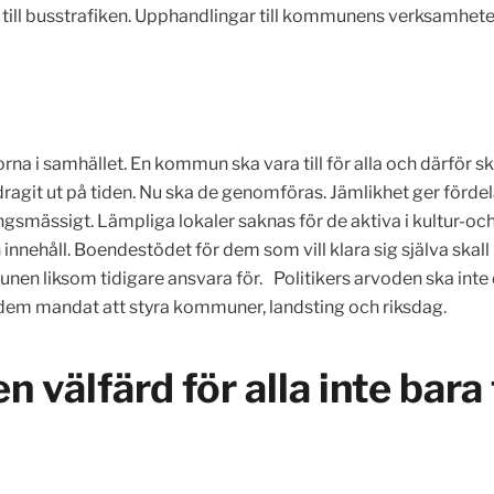
 till busstrafiken. Upphandlingar till kommunens verksamheter 
ftorna i samhället. En kommun ska vara till för alla och därfö
dragit ut på tiden. Nu ska de genomföras. Jämlikhet ger fördela
gsmässigt. Lämpliga lokaler saknas för de aktiva i kultur-och
och innehåll. Boendestödet för dem som vill klara sig själva sk
unen liksom tidigare ansvara för. Politikers arvoden ska int
 dem mandat att styra kommuner, landsting och riksdag.
n välfärd för alla inte bara 