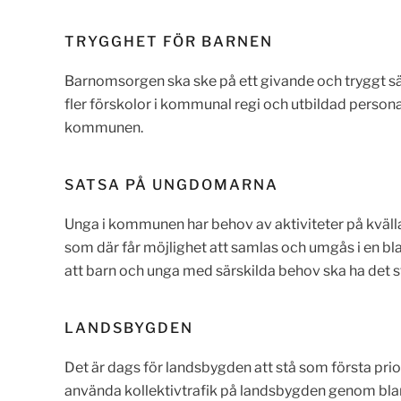
TRYGGHET FÖR BARNEN
Barnomsorgen ska ske på ett givande och tryggt sätt
fler förskolor i kommunal regi och utbildad person
kommunen.
SATSA PÅ UNGDOMARNA
Unga i kommunen har behov av aktiviteter på kvällar
som där får möjlighet att samlas och umgås i en blan
att barn och unga med särskilda behov ska ha det s
LANDSBYGDEN
Det är dags för landsbygden att stå som första prio
använda kollektivtrafik på landsbygden genom blan